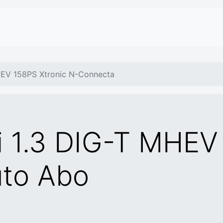
HEV 158PS Xtronic N-Connecta
 1.3 DIG-T MHEV 
to Abo