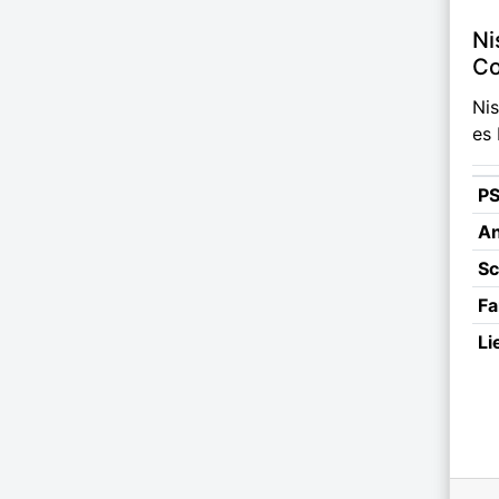
Ni
Co
Ni
es 
P
An
Sc
Fa
Li