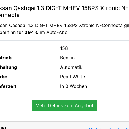
ssan Qashqai 1.3 DIG-T MHEV 158PS Xtronic N-
nnecta
ssan Qashqai 1.3 DIG-T MHEV 158PS Xtronic N-Connecta gi
bei finn für
394 €
im Auto-Abo
S
158
trieb
Benzin
haltung
Automatik
rbe
Pearl White
eferzeit
In 0 Wochen
Mehr Details zum Angebot