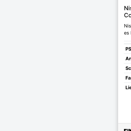
Ni
Co
Ni
es 
P
An
Sc
Fa
Li