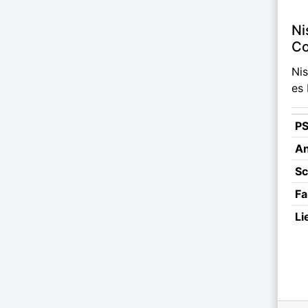
Ni
Co
Ni
es 
P
An
Sc
Fa
Li