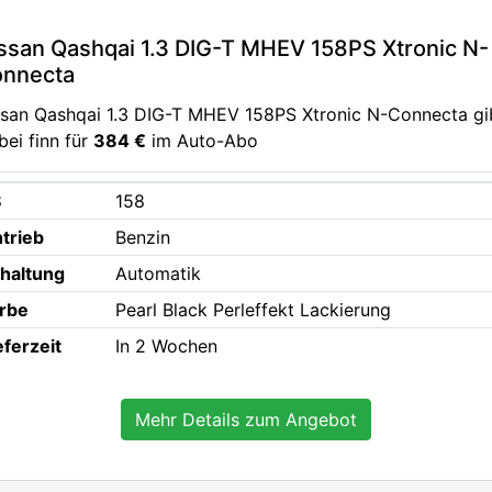
ssan Qashqai 1.3 DIG-T MHEV 158PS Xtronic N-
nnecta
ssan Qashqai 1.3 DIG-T MHEV 158PS Xtronic N-Connecta gi
bei finn für
384 €
im Auto-Abo
S
158
trieb
Benzin
haltung
Automatik
rbe
Pearl Black Perleffekt Lackierung
eferzeit
In 2 Wochen
Mehr Details zum Angebot