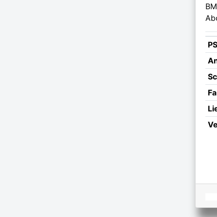
BM
Ab
P
An
Sc
Fa
Li
Ve